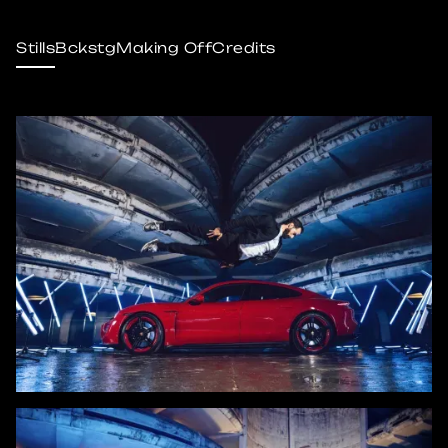
Stills
Bckstg
Making Off
Credits