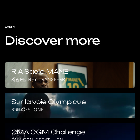
WORKS
Discover more
RIA Sadio MANE
RIA MONEY TRANSFERR
Sur la voie Olympique
BRIDGESTONE
CMA CGM Challenge
CMA CGM DECATHLON