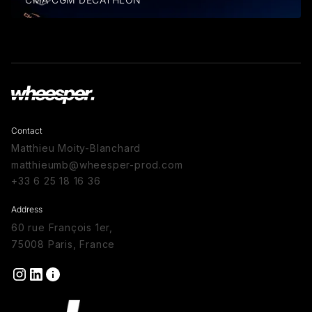
Contact
Matthieu Moity-Blanchard
matthieumb@wheesper-prod.com
+33 6 25 18 16 36
Address
60 rue François 1er,
75008 Paris, France