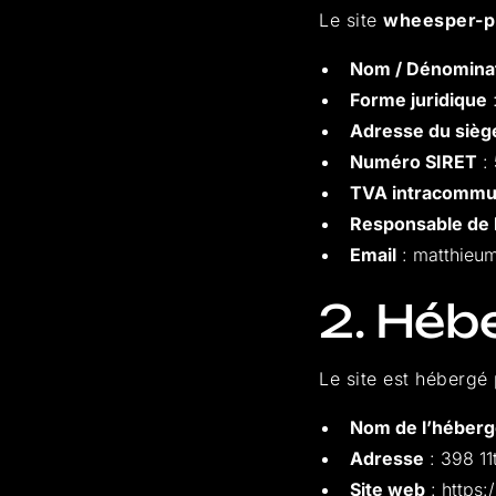
Le site
wheesper-p
Nom / Dénominat
Forme juridique
Adresse du siège
Numéro SIRET
:
TVA intracommu
Responsable de l
Email
: matthieu
2. Héb
Le site est hébergé 
Nom de l’héberg
Adresse
: 398 11
Site web
: https