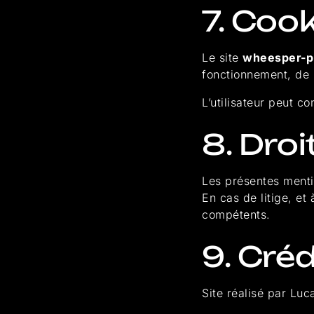
7. Coo
Le site
wheesper-p
fonctionnement, de m
L’utilisateur peut c
8. Droi
Les présentes mentio
En cas de litige, et
compétents.
9. Créd
Site réalisé par Luca