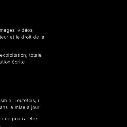
images, vidéos,
eur et le droit de la
xploitation, totale
ation écrite
ible. Toutefois, il
ns la mise à jour.
eur ne pourra être
.