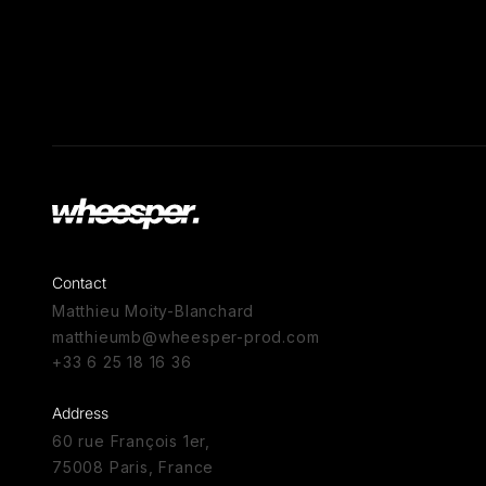
Contact
Matthieu Moity-Blanchard
matthieumb@wheesper-prod.com
+33 6 25 18 16 36
Address
60 rue François 1er,
75008 Paris, France