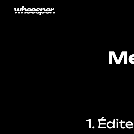
Me
1. Édit