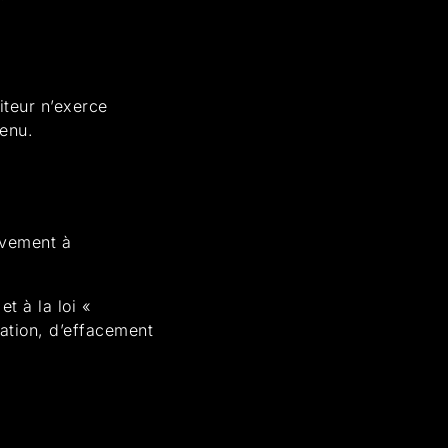
iteur n’exerce
tenu.
ivement à
 à la loi «
ication, d’effacement