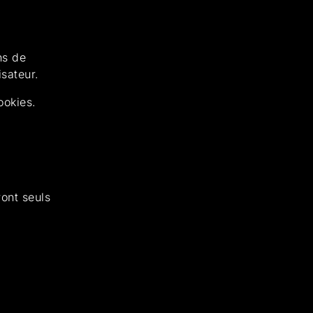
ns de
sateur.
ookies.
ront seuls