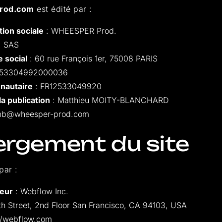
rod.com
est édité par :
ion sociale
: WHEESPER Prod.
: SAS
 social
: 60 rue François 1er, 75008 PARIS
 53304992000036
nautaire
: FR12533049920
a publication
: Matthieu MOITY-BLANCHARD
mb@wheesper-prod.com
ergement du site
par :
eur
: Webflow Inc.
th Street, 2nd Floor San Francisco, CA 94103, USA
://webflow.com