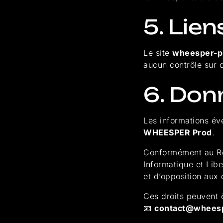
5. Lie
Le site
wheesper-p
aucun contrôle sur c
6. Don
Les informations éve
WHEESPER Prod
.
Conformément au Règ
Informatique et Liber
et d’opposition aux
Ces droits peuvent 
📧
contact@whees